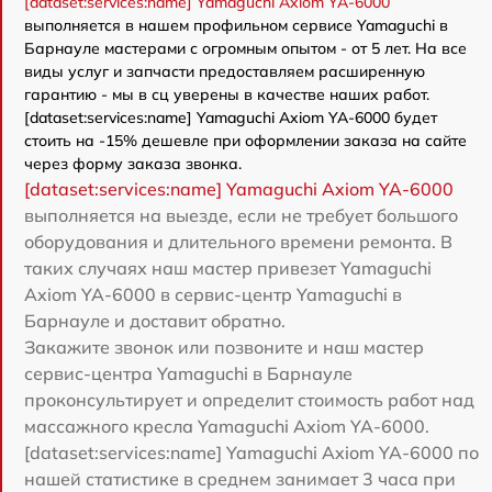
[dataset:services:name] Yamaguchi Axiom YA-6000
выполняется в нашем профильном сервисе Yamaguchi в
Барнауле мастерами с огромным опытом - от 5 лет. На все
виды услуг и запчасти предоставляем расширенную
гарантию - мы в сц уверены в качестве наших работ.
[dataset:services:name] Yamaguchi Axiom YA-6000 будет
стоить на -15% дешевле при оформлении заказа на сайте
через форму заказа звонка.
[dataset:services:name] Yamaguchi Axiom YA-6000
выполняется на выезде, если не требует большого
оборудования и длительного времени ремонта. В
таких случаях наш мастер привезет Yamaguchi
Axiom YA-6000 в сервис-центр Yamaguchi в
Барнауле и доставит обратно.
Закажите звонок или позвоните и наш мастер
сервис-центра Yamaguchi в Барнауле
проконсультирует и определит стоимость работ над
массажного кресла Yamaguchi Axiom YA-6000.
[dataset:services:name] Yamaguchi Axiom YA-6000 по
нашей статистике в среднем занимает 3 часа при