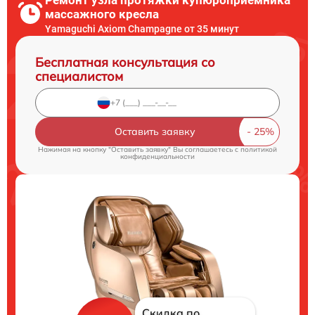
массажного кресла
Yamaguchi Axiom Champagne от 35 минут
Бесплатная консультация со
специалистом
Оставить заявку
Нажимая на кнопку "Оставить заявку" Вы соглашаетесь c
политикой
конфиденциальности
Скидка по