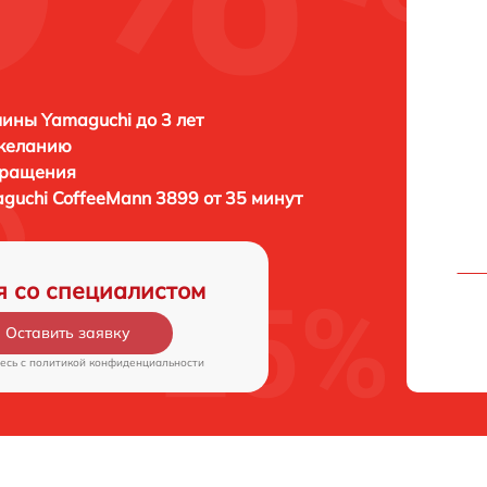
ны Yamaguchi до 3 лет
 желанию
бращения
guchi CoffeeMann 3899 от 35 минут
я со специалистом
Оставить заявку
есь c
политикой конфиденциальности